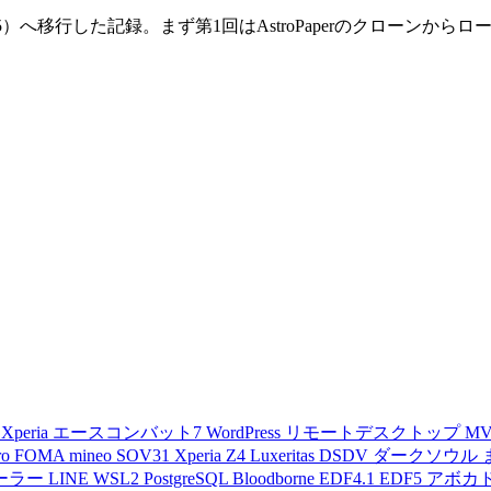
Paper v5）へ移行した記録。まず第1回はAstroPaperのクロ
d
Xperia
エースコンバット7
WordPress
リモートデスクトップ
M
ro
FOMA
mineo
SOV31
Xperia Z4
Luxeritas
DSDV
ダークソウル
ーラー
LINE
WSL2
PostgreSQL
Bloodborne
EDF4.1
EDF5
アボカ