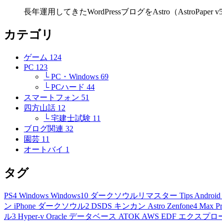
長年運用してきたWordPressブログをAstro（Astro
カテゴリ
ゲーム
124
PC
123
└ PC・Windows
69
└ PCハード
44
スマートフォン
51
四方山話
12
└ 宅建士試験
11
ブログ関連
32
園芸
11
オートバイ
1
タグ
PS4
Windows
Windows10
ダークソウルリマスター
Tips
Androi
ン
iPhone
ダークソウル2
DSDS
キンカン
Astro
Zenfone4 Max P
ル3
Hyper-v
Oracle
データベース
ATOK
AWS
EDF
エクスプロ