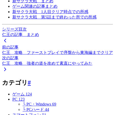
新サクラ大戦 まとめ
ゲーム関連の記事まとめ
新サクラ大戦 1人目クリア時点での所感
新サクラ大戦 第5話まで終わった所での所感
シリーズ目次
仁王の記事 まとめ
前の記事
仁王 攻略 ファーストプレイで序盤から東海編までクリア
次の記事
仁王 攻略 強者の道を改めて素直にやってみた
カテゴリ
#
ゲーム
124
PC
123
└ PC・Windows
69
└ PCハード
44
スマートフォン
51