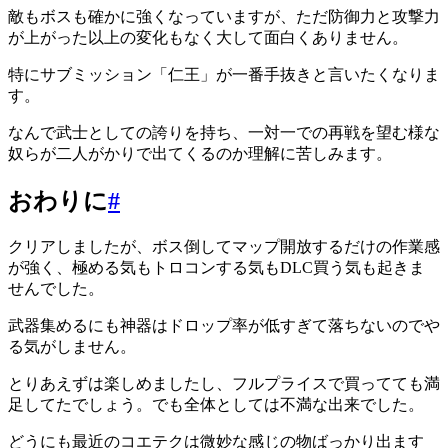
敵もボスも確かに強くなっていますが、ただ防御力と攻撃力
が上がった以上の変化もなく大して面白くありません。
特にサブミッション「仁王」が一番手抜きと言いたくなりま
す。
なんで武士としての誇りを持ち、一対一での再戦を望む様な
奴らが二人がかりで出てくるのか理解に苦しみます。
おわりに
#
クリアしましたが、ボス倒してマップ開放するだけの作業感
が強く、極める気もトロコンする気もDLC買う気も起きま
せんでした。
武器集めるにも神器はドロップ率が低すぎて落ちないのでや
る気がしません。
とりあえずは楽しめましたし、フルプライスで買ってても満
足してたでしょう。でも全体としては不満な出来でした。
どうにも最近のコエテクは微妙な感じの物ばっかり出ます