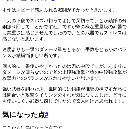
本作はスピード感あふれる戦闘が多かったと思います。
二刀の下段でズバズバ切ってよけて又切って、とか鎖鎌の分
銅振り回して、とかですね。ですが斧の様な重量級の武器で
も鈍重さは感じませんでしたので、どの武器でもストレスは
感じないと思います。
速度よりも一撃のダメージ量をとるか、手数をとるかのバラ
ンスが結構悩ましい所です。
個人的に一番使いやすかったのは刀の中段ですが、あまりに
ダメージが回らないので斧の上段強攻撃と槍の中段強攻撃が
攻撃力とのバランスが取れりやすいと思います。
強い武器を調べた所、世間的には鎖鎌が推奨の様ですが私に
は間合いと攻撃タイミングのずれが気になりました。どうに
も使いにくい武器な感じでしたので玄人向けと思われます。
気になった点
#
ここからは気になった点です。