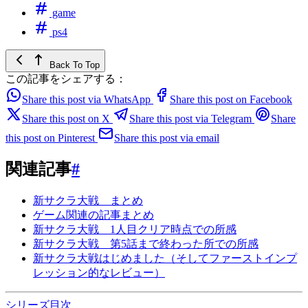
game
ps4
Back To Top
この記事をシェアする：
Share this post via WhatsApp
Share this post on Facebook
Share this post on X
Share this post via Telegram
Share
this post on Pinterest
Share this post via email
関連記事
#
新サクラ大戦 まとめ
ゲーム関連の記事まとめ
新サクラ大戦 1人目クリア時点での所感
新サクラ大戦 第5話まで終わった所での所感
新サクラ大戦はじめました（そしてファーストインプ
レッション的なレビュー）
シリーズ目次