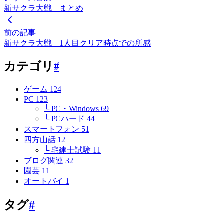
新サクラ大戦 まとめ
前の記事
新サクラ大戦 1人目クリア時点での所感
カテゴリ
#
ゲーム
124
PC
123
└ PC・Windows
69
└ PCハード
44
スマートフォン
51
四方山話
12
└ 宅建士試験
11
ブログ関連
32
園芸
11
オートバイ
1
タグ
#