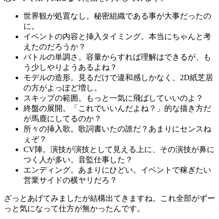
世界観が処置なし。秘密組織である事が大事だったの
に。
イベントの内容と挿入タイミング。本当にちゃんと考
えたのだろうか？
バトルの単調さ。容量からすれば理解はできるが、も
う少しやりようあるよね？
モデルの造形。見るだけで違和感しかなく、2D紙芝居
の方がよっぽど増し。
スキップの範囲。もっと一気に飛ばしていいのよ？
終盤の展開。「これでいいんだよね？」的な描き方だ
が馬鹿にしてるのか？
所々の挿入歌。歌詞書いたの誰だ？あまりにセンスね
ぇぞ？
CV陣。演技が演技として見える上に、その演技が鼻に
つく人が多い。音監仕事した？
エンディング。あまりにひどい。イベントで稼ぎたい
営業サイドの横ヤリだろ？
ざっとあげてみましたが結構出てきますね。これ全部がずー
っと気になって仕方が無かったんです。