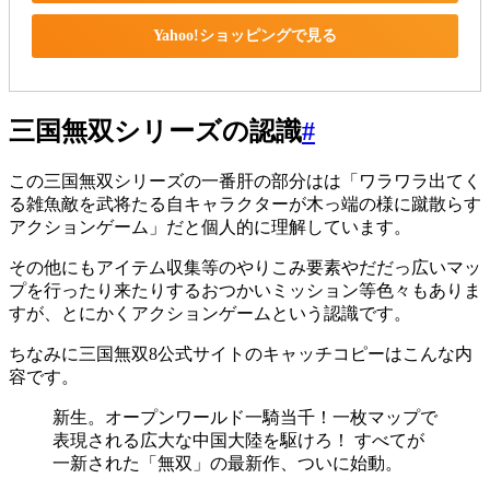
Yahoo!ショッピングで見る
三国無双シリーズの認識
#
この三国無双シリーズの一番肝の部分はは「ワラワラ出てく
る雑魚敵を武将たる自キャラクターが木っ端の様に蹴散らす
アクションゲーム」だと個人的に理解しています。
その他にもアイテム収集等のやりこみ要素やだだっ広いマッ
プを行ったり来たりするおつかいミッション等色々もありま
すが、とにかくアクションゲームという認識です。
ちなみに三国無双8公式サイトのキャッチコピーはこんな内
容です。
新生。オープンワールド一騎当千！一枚マップで
表現される広大な中国大陸を駆けろ！ すべてが
一新された「無双」の最新作、ついに始動。