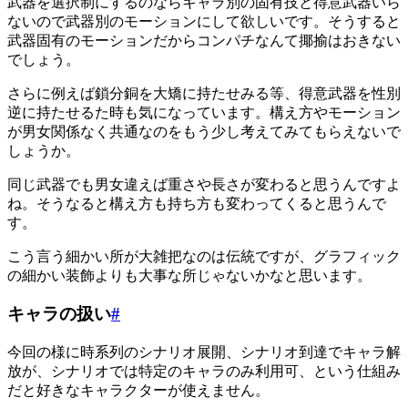
武器を選択制にするのならキャラ別の固有技と得意武器いら
ないので武器別のモーションにして欲しいです。そうすると
武器固有のモーションだからコンパチなんて揶揄はおきない
でしょう。
さらに例えば鎖分銅を大矯に持たせみる等、得意武器を性別
逆に持たせるた時も気になっています。構え方やモーション
が男女関係なく共通なのをもう少し考えてみてもらえないで
しょうか。
同じ武器でも男女違えば重さや長さが変わると思うんですよ
ね。そうなると構え方も持ち方も変わってくると思うんで
す。
こう言う細かい所が大雑把なのは伝統ですが、グラフィック
の細かい装飾よりも大事な所じゃないかなと思います。
キャラの扱い
#
今回の様に時系列のシナリオ展開、シナリオ到達でキャラ解
放が、シナリオでは特定のキャラのみ利用可、という仕組み
だと好きなキャラクターが使えません。