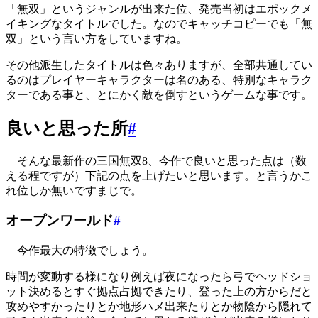
「無双」というジャンルが出来た位、発売当初はエポックメ
イキングなタイトルでした。なのでキャッチコピーでも「無
双」という言い方をしていますね。
その他派生したタイトルは色々ありますが、全部共通してい
るのはプレイヤーキャラクターは名のある、特別なキャラク
ターである事と、とにかく敵を倒すというゲームな事です。
良いと思った所
#
そんな最新作の三国無双8、今作で良いと思った点は（数
える程ですが）下記の点を上げたいと思います。と言うかこ
れ位しか無いですまじで。
オープンワールド
#
今作最大の特徴でしょう。
時間が変動する様になり例えば夜になったら弓でヘッドショ
ット決めるとすぐ拠点占拠できたり、登った上の方からだと
攻めやすかったりとか地形ハメ出来たりとか物陰から隠れて