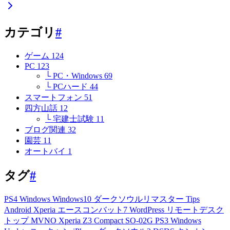
カテゴリ
#
ゲーム
124
PC
123
└ PC・Windows
69
└ PCハード
44
スマートフォン
51
四方山話
12
└ 宅建士試験
11
ブログ関連
32
園芸
11
オートバイ
1
タグ
#
PS4
Windows
Windows10
ダークソウルリマスター
Tips
Android
Xperia
エースコンバット7
WordPress
リモートデスク
トップ
MVNO
Xperia Z3 Compact
SO-02G
PS3
Windows