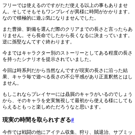
フリーでは使えるのですがただ使える以上の事もありませ
ん。そしてそもそもワンプレイが異様に時間がかかります。
なので積極的に遊ぶ気になりませんでした。
また曹操、劉備を選んだ際のクリアまでの長さと言ったらあ
りません。そら長命でしたから長くなるに決まっています。
逆に孫堅なんてすぐ終わります。
今まではキャラクター別のストーリーとしてある程度の長さ
を持ったシナリオを提示されていました。
今回は時系列だから当然なんですが現実の長さに沿った結
果、キャラ毎で遊べる長さの不公平感があり正直釈然とはし
ません。
もしこれならプレイヤーには贔屓のキャラがいるのでしょう
から、そのキャラを史実無視して最初から使える様にしても
らえるともっと楽しめただろうなと思います。
現実の時間を取られすぎる
#
今作では戦闘の他にアイテム収集、狩り、賊退治、サブミッ