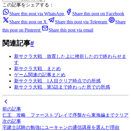
この記事をシェアする：
Share this post via WhatsApp
Share this post on Facebook
Share this post on X
Share this post via Telegram
Share
this post on Pinterest
Share this post via email
関連記事
#
新サクラ大戦 放置した上に挫折したので終わらせま
す
新サクラ大戦 まとめ
ゲーム関連の記事まとめ
新サクラ大戦 1人目クリア時点での所感
新サクラ大戦 第5話まで終わった所での所感
前の記事
仁王 攻略 ファーストプレイで序盤から東海編までクリア
次の記事
宅建士試験の勉強にユーキャンの通信講座を選んだ理由