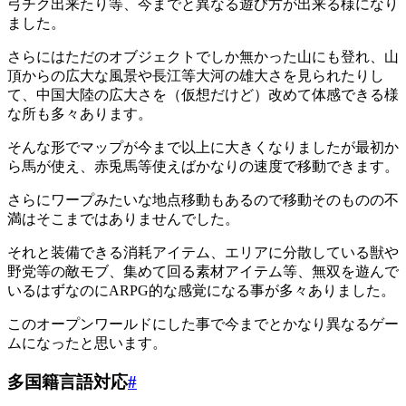
弓チク出来たり等、今までと異なる遊び方が出来る様になり
ました。
さらにはただのオブジェクトでしか無かった山にも登れ、山
頂からの広大な風景や長江等大河の雄大さを見られたりし
て、中国大陸の広大さを（仮想だけど）改めて体感できる様
な所も多々あります。
そんな形でマップが今まで以上に大きくなりましたが最初か
ら馬が使え、赤兎馬等使えばかなりの速度で移動できます。
さらにワープみたいな地点移動もあるので移動そのものの不
満はそこまではありませんでした。
それと装備できる消耗アイテム、エリアに分散している獣や
野党等の敵モブ、集めて回る素材アイテム等、無双を遊んで
いるはずなのにARPG的な感覚になる事が多々ありました。
このオープンワールドにした事で今までとかなり異なるゲー
ムになったと思います。
多国籍言語対応
#