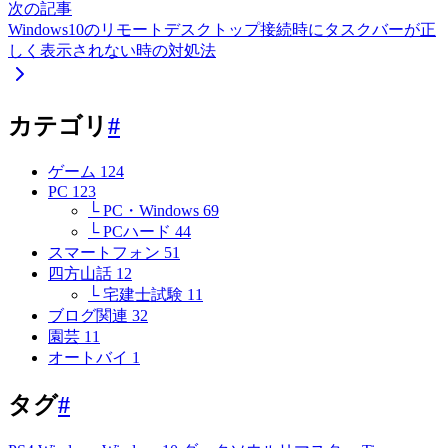
次の記事
Windows10のリモートデスクトップ接続時にタスクバーが正
しく表示されない時の対処法
カテゴリ
#
ゲーム
124
PC
123
└ PC・Windows
69
└ PCハード
44
スマートフォン
51
四方山話
12
└ 宅建士試験
11
ブログ関連
32
園芸
11
オートバイ
1
タグ
#