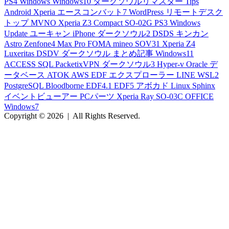
PS4
Windows
Windows10
ダークソウルリマスター
Tips
Android
Xperia
エースコンバット7
WordPress
リモートデスク
トップ
MVNO
Xperia Z3 Compact
SO-02G
PS3
Windows
Update
ユーキャン
iPhone
ダークソウル2
DSDS
キンカン
Astro
Zenfone4 Max Pro
FOMA
mineo
SOV31
Xperia Z4
Luxeritas
DSDV
ダークソウル
まとめ記事
Windows11
ACCESS
SQL
PacketixVPN
ダークソウル3
Hyper-v
Oracle
デ
ータベース
ATOK
AWS
EDF
エクスプローラー
LINE
WSL2
PostgreSQL
Bloodborne
EDF4.1
EDF5
アボカド
Linux
Sphinx
イベントビューアー
PCパーツ
Xperia Ray
SO-03C
OFFICE
Windows7
Copyright © 2026
|
All Rights Reserved.