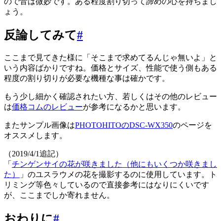
ので音は微妙です。ある程度割り切って諦めの心を持ちまし
ょう。
反論してみて
#
ここまで見てきた様に「そこまで求めてるんじゃ無いよ」と
いう内容ばかりですね。価格とサイズ、性能で使う側もある
程度の割り切りが必要な機種な事は確かです。
もう少し細かく確認されたい方、若しくはその他のレビュー
は
価格コムのレビュー
が参考になるかと思います。
またサンプル画像は
PHOTOHITOのDSC-WX350
のページを
オススメします。
（2019/4/1追記）
「
チンゲンサイの花が咲きました（他にもいくつか咲きまし
た）
」のユスラウメの花を撮影するのに使用しています。ト
リミング等色々しているので直接参考にはなりにくいです
が、ここまでしか寄れません。
おわりに
#