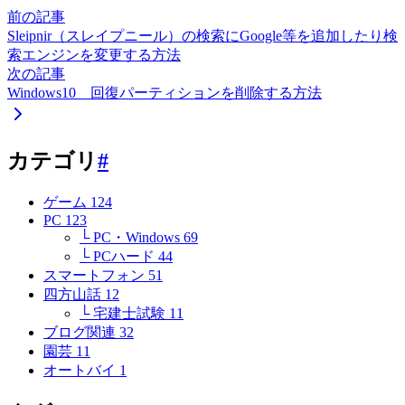
前の記事
Sleipnir（スレイプニール）の検索にGoogle等を追加したり検
索エンジンを変更する方法
次の記事
Windows10 回復パーティションを削除する方法
カテゴリ
#
ゲーム
124
PC
123
└ PC・Windows
69
└ PCハード
44
スマートフォン
51
四方山話
12
└ 宅建士試験
11
ブログ関連
32
園芸
11
オートバイ
1