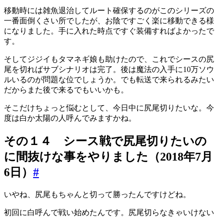
移動時には雑魚退治してルート確保するのがこのシリーズの
一番面倒くさい所でしたが、お陰ですごく楽に移動できる様
になりました。手に入れた時点ですぐ装備すればよかったで
す。
そしてジジイもタマネギ娘も助けたので、これでシースの尻
尾を切ればサブシナリオは完了。後は魔法の入手に10万ソウ
ルいるのが問題な位でしょうか。でも転送で来られるみたい
だからまた後で来るでもいいかも。
そこだけちょっと悩むとして、今日中に尻尾切りたいな。今
度は白か太陽の人呼んでみますかね。
その１４ シース戦で尻尾切りたいの
に間抜けな事をやりました（2018年7月
6日）
#
いやね、尻尾もちゃんと切って勝ったんですけどね。
初回に白呼んで戦い始めたんです。尻尾切らなきゃいけない