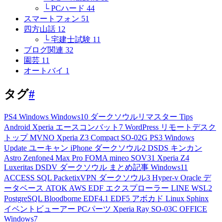
└ PCハード
44
スマートフォン
51
四方山話
12
└ 宅建士試験
11
ブログ関連
32
園芸
11
オートバイ
1
タグ
#
PS4
Windows
Windows10
ダークソウルリマスター
Tips
Android
Xperia
エースコンバット7
WordPress
リモートデスク
トップ
MVNO
Xperia Z3 Compact
SO-02G
PS3
Windows
Update
ユーキャン
iPhone
ダークソウル2
DSDS
キンカン
Astro
Zenfone4 Max Pro
FOMA
mineo
SOV31
Xperia Z4
Luxeritas
DSDV
ダークソウル
まとめ記事
Windows11
ACCESS
SQL
PacketixVPN
ダークソウル3
Hyper-v
Oracle
デ
ータベース
ATOK
AWS
EDF
エクスプローラー
LINE
WSL2
PostgreSQL
Bloodborne
EDF4.1
EDF5
アボカド
Linux
Sphinx
イベントビューアー
PCパーツ
Xperia Ray
SO-03C
OFFICE
Windows7