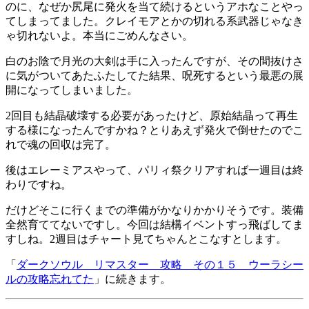
のに、なぜか尻尾に発火を当て続けるというアホなことやっ
てしまってました。クレイモアとかの切れる系武器じゃなき
ゃ切れないよ。本当にごめんなさい。
白のお陰で月光の大剣は手に入ったんですが、その間抜けさ
に気がついてあたふたしてた結果、呪死するという最悪の展
開になってしまいました。
2回目も結晶破壊する必要があったけど、原始結晶って再生
する様になったんですかね？とりあえず発火で倒せたのでこ
れで魂の回収は完了。
後はエレーミアスやって、パリィ祭クリアすれば一週目は終
わりですね。
だけどそこに行くまでの準備がかなりかかりそうです。装備
全然育ててないですし。今回は結構イベントすっ飛ばしてま
すしね。2週目はチャート見てちゃんとこなすとします。
「
ダークソウル リマスター 攻略 その１５ ウーラシー
ルの攻略忘れてた
」に続きます。