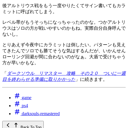
後アルトリウス戦をもう一度やりたくてサイン書いてもカラ
ミットに呼ばれてしまう。
レベル帯がもうそっちになっちゃったのかな。つかアルトリ
ウスはソロの方が戦いやすいのかもね。実際自分自身呼んで
ないし。
とりあえず今夜中にカラミットは倒したい。パターンも見え
てきたんでソロでも勝てそうな気はするんだが、いかんせん
ローリング回避が間に合わないのがなぁ。大盾で受けちゃう
方が早いかもな。
「
ダークソウル リマスター 攻略 その２０ ついに一週
目を終わらせる準備に取りかかった
」に続きます。
game
ps4
darksouls-remastered
Back To Top