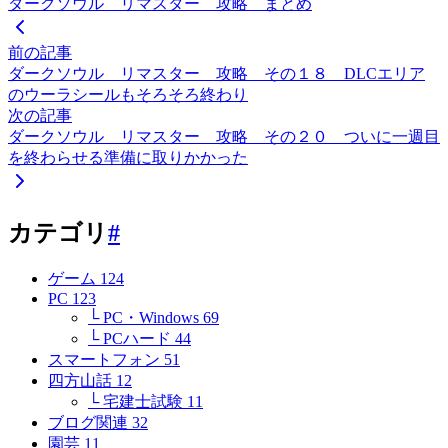
ダークソウル リマスター 攻略 まとめ
前の記事
ダークソウル リマスター 攻略 その１８ DLCエリア
のウーラシールもそろそろ終わり
次の記事
ダークソウル リマスター 攻略 その２０ ついに一週目
を終わらせる準備に取りかかった
カテゴリ
#
ゲーム
124
PC
123
└ PC・Windows
69
└ PCハード
44
スマートフォン
51
四方山話
12
└ 宅建士試験
11
ブログ関連
32
園芸
11