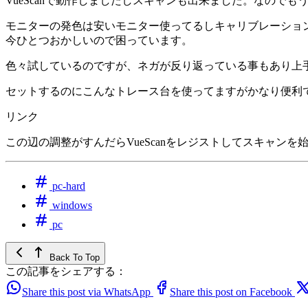
VueScanで動作しましたしスキャンも出来ました。なので
モニターの発色は安いモニター使ってるしキャリブレーショ
今ひとつおかしいので困っています。
色々試しているのですが、ネガが反り返っている事もあり上
セットするのにこんなトレース台を使ってますがかなり便利
リンク
この辺の調整がすんだらVueScanをレジストしてスキャン
pc-hard
windows
pc
Back To Top
この記事をシェアする：
Share this post via WhatsApp
Share this post on Facebook