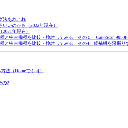
リング法あれこれ
てもいいのかも（2022年現在）
（2021年現在）
古機種を比較・検討してみる その５ CanoScan 9950
種と中古機種を比較・検討してみる その4 候補機を深掘り
トールする方法（Homeでも可）
その2