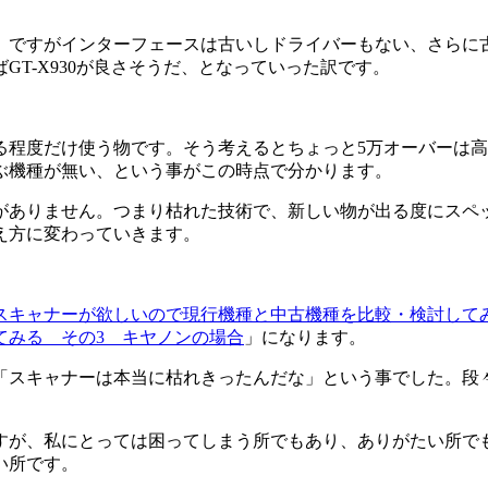
。ですがインターフェースは古いしドライバーもない、さらに
T-X930が良さそうだ、となっていった訳です。
程度だけ使う物です。そう考えるとちょっと5万オーバーは高すぎ
ぶ機種が無い、という事がこの時点で分かります。
がありません。つまり枯れた技術で、新しい物が出る度にスペ
え方に変わっていきます。
。
スキャナーが欲しいので現行機種と中古機種を比較・検討して
てみる その3 キヤノンの場合
」になります。
「スキャナーは本当に枯れきったんだな」という事でした。段
すが、私にとっては困ってしまう所でもあり、ありがたい所でも
い所です。