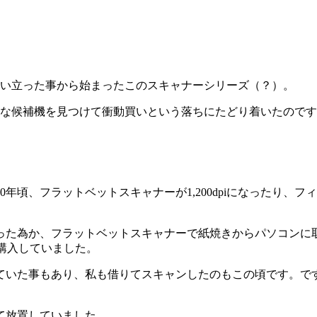
思い立った事から始まったこのスキャナーシリーズ（？）。
価な候補機を見つけて衝動買いという落ちにたどり着いたので
0年頃、フラットベットスキャナーが1,200dpiになったり
った為か、フラットベットスキャナーで紙焼きからパソコンに
も購入していました。
た事もあり、私も借りてスキャンしたのもこの頃です。ですが解
て放置していました。