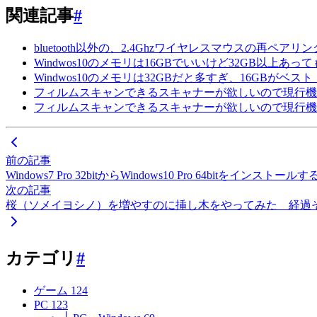
関連記事
#
bluetooth以外の、2.4Ghzワイヤレスマウスの再ペア
Windwos10のメモリは16GBでいいけど32GB以上あっ
Windwos10のメモリは32GBだと多すぎ、16GBがベスト
フィルムスキャンできるスキャナーが欲しいので現行機種と中
フィルムスキャンできるスキャナーが欲しいので現行機
前の記事
Windows7 Pro 32bitからWindows10 Pro 64bitをインス
次の記事
桜（ソメイヨシノ）を増やすのに挿し木をやってみた 経過
カテゴリ
#
ゲーム
124
PC
123