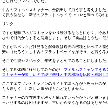
じられないレベルでした。
中古のフィルムスキャナーに金額出して買う事も考えました
て買う位なら、新品のフラットベッドでいいやと調べてみればG
リンク
ですが趣味でネガスキャンをやり続けるならとにかく、今ある
なので目的からすると躊躇します。そして新品はもう他に選
ですがスペックだけ見ると解像度は過去の機種と比べて大差
安い（だろう）し中古のフラットベッドを探そう、と言う考
そこで性能やスペック、年式をまとめてみることにしました
そして具体的に検討してみたのが「
フィルムスキャンできる
スキャナーが欲しいので現行機種と中古機種を比較・検討し
ここでエプソンとキヤノンのサイトで調べながら思ったのが
も大差なく、目新しい事がほとんどありません。
スキャナーの存在理由が段々と薄れていったからだと思いま
ったりするのは困りますが、古いから安くなるのはありがた