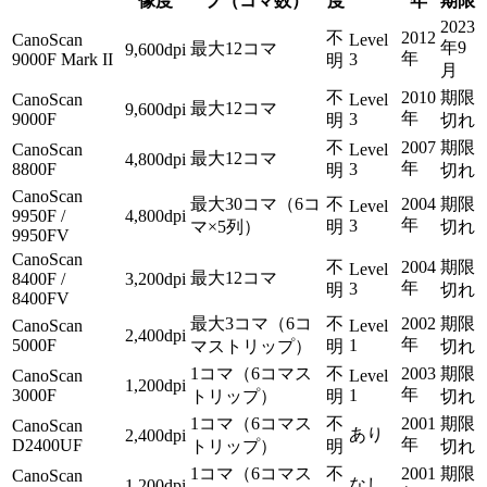
像度
プ（コマ数）
度
年
期限
2023
不
2012
CanoScan
Level
年9
最大12コマ
9,600dpi
年
9000F Mark II
3
明
月
不
2010
期限
CanoScan
Level
最大12コマ
9,600dpi
年
9000F
3
明
切れ
不
2007
期限
CanoScan
Level
最大12コマ
4,800dpi
年
8800F
3
明
切れ
CanoScan
最大30コマ（6コ
不
2004
期限
Level
9950F /
4,800dpi
年
3
マ×5列）
明
切れ
9950FV
CanoScan
不
2004
期限
Level
最大12コマ
8400F /
3,200dpi
年
3
明
切れ
8400FV
最大3コマ（6コ
不
2002
期限
CanoScan
Level
2,400dpi
年
5000F
1
マストリップ）
明
切れ
1コマ（6コマス
不
2003
期限
CanoScan
Level
1,200dpi
年
3000F
1
トリップ）
明
切れ
1コマ（6コマス
不
2001
期限
CanoScan
あり
2,400dpi
年
D2400UF
トリップ）
明
切れ
1コマ（6コマス
不
2001
期限
CanoScan
なし
1,200dpi