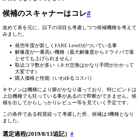
候補のスキャナーはコレ
#
改めて表を元に、以下の項目も考慮しつつ候補機種を考えて
みました。
発売年度が新しくFARE Level3がついている事
解像度が一番高い機種（最大解像度からドライバで落
とせても上げられません）
取込コマ数が多い（ネガ交換はかなり手間がかかって
大変です）
購入価格と性能（いわゆるコスパ）
キヤノンは機種により癖がかなり違っており、特にピントは
上位機種でも狂っている事があるので即断ができません。候
補を出してからしっかりレビュー等を見ていく予定です。
この条件である程度絞って考慮した所、候補は3機種となり
ました。
選定過程(2019/8/13追記）
#