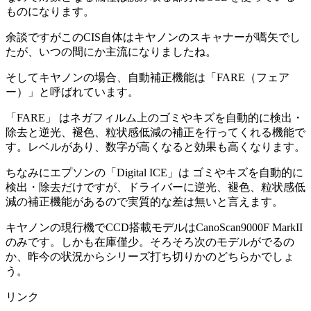
ものになります。
余談ですがこのCIS自体はキヤノンのスキャナーが嚆矢でし
たが、いつの間にか主流になりましたね。
そしてキヤノンの場合、自動補正機能は「FARE（フェア
ー）」と呼ばれています。
「FARE」 はネガフィルム上のゴミやキズを自動的に検出・
除去と逆光、褪色、粒状感低減の補正を行ってくれる機能で
す。レベルがあり、数字が高くなると効果も高くなります。
ちなみにエプソンの「Digital ICE」は ゴミやキズを自動的に
検出・除去だけですが、ドライバーに逆光、褪色、粒状感低
減の補正機能があるので実質的な差は無いと言えます。
キヤノンの現行機でCCD搭載モデルはCanoScan9000F MarkII
のみです。しかも在庫僅少。そろそろ次のモデルがでるの
か、昨今の状況からシリーズ打ち切りかのどちらかでしょ
う。
リンク