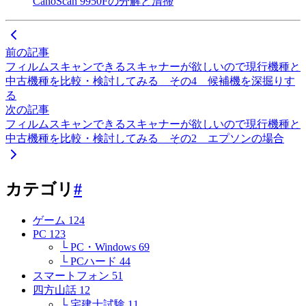
CanoScan 9950Fの分解と清掃
前の記事
フィルムスキャンできるスキャナーが欲しいので現行機種と
中古機種を比較・検討してみる その4 候補機を深掘りす
る
次の記事
フィルムスキャンできるスキャナーが欲しいので現行機種と
中古機種を比較・検討してみる その2 エプソンの場合
カテゴリ
#
ゲーム
124
PC
123
└ PC・Windows
69
└ PCハード
44
スマートフォン
51
四方山話
12
└ 宅建士試験
11