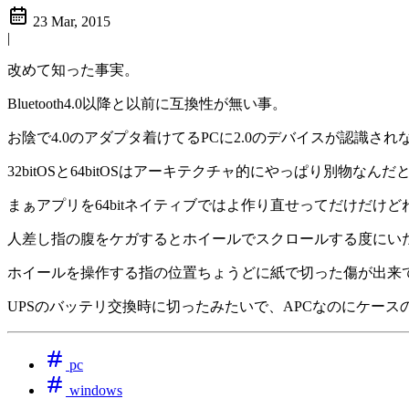
23 Mar, 2015
|
改めて知った事実。
Bluetooth4.0以降と以前に互換性が無い事。
お陰で4.0のアダプタ着けてるPCに2.0のデバイスが認識さ
32bitOSと64bitOSはアーキテクチャ的にやっぱり別物な
まぁアプリを64bitネイティブではよ作り直せってだけだけど
人差し指の腹をケガするとホイールでスクロールする度にい
ホイールを操作する指の位置ちょうどに紙で切った傷が出来
UPSのバッテリ交換時に切ったみたいで、APCなのにケー
pc
windows