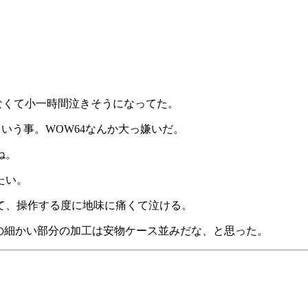
れなくて小一時間泣きそうになってた。
んだという事。WOW64なんか大っ嫌いだ。
ね。
たい。
て、操作する度に地味に痛くて泣ける。
スの細かい部分の加工は安物ケース並みだな、と思った。