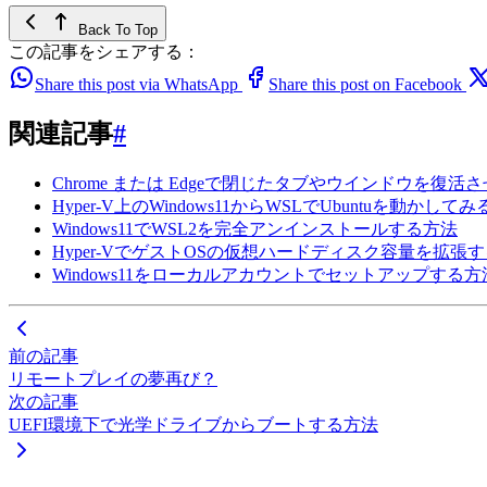
Back To Top
この記事をシェアする：
Share this post via WhatsApp
Share this post on Facebook
関連記事
#
Chrome または Edgeで閉じたタブやウインドウを復活
Hyper-V上のWindows11からWSLでUbuntuを動
Windows11でWSL2を完全アンインストールする方法
Hyper-VでゲストOSの仮想ハードディスク容量を拡張
Windows11をローカルアカウントでセットアップす
前の記事
リモートプレイの夢再び？
次の記事
UEFI環境下で光学ドライブからブートする方法