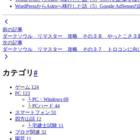
WordPressからAstroへ移行した話（5）Google AdSense
前の記事
ダークソウル リマスター 攻略 その３８ やっとこさ３
次の記事
ダークソウル リマスター 攻略 その３７ トロコンに向
カテゴリ
#
ゲーム
124
PC
123
└ PC・Windows
69
└ PCハード
44
スマートフォン
51
四方山話
12
└ 宅建士試験
11
ブログ関連
32
園芸
11