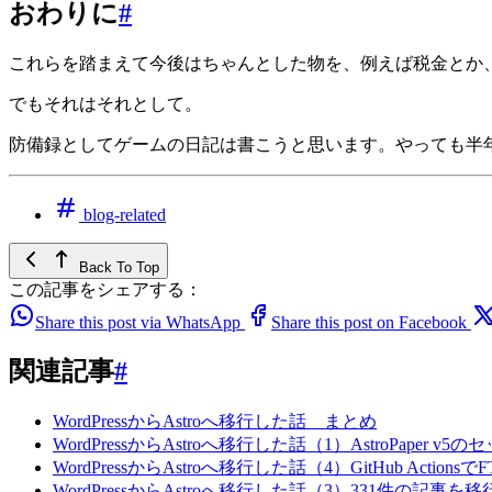
おわりに
#
これらを踏まえて今後はちゃんとした物を、例えば税金とか
でもそれはそれとして。
防備録としてゲームの日記は書こうと思います。やっても半
blog-related
Back To Top
この記事をシェアする：
Share this post via WhatsApp
Share this post on Facebook
関連記事
#
WordPressからAstroへ移行した話 まとめ
WordPressからAstroへ移行した話（1）AstroPaper v
WordPressからAstroへ移行した話（4）GitHub Action
WordPressからAstroへ移行した話（3）331件の記事