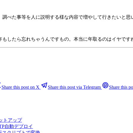
、調べた事等を人に説明する様な内容で増やして行きたいと思
年もしたら忘れちゃうんですもの。本当に年取るのはイヤです
Share this post on X
Share this post via Telegram
Share this po
5のセットアップ
sでFTP自動デプロイ
を移行スクリプトで変換