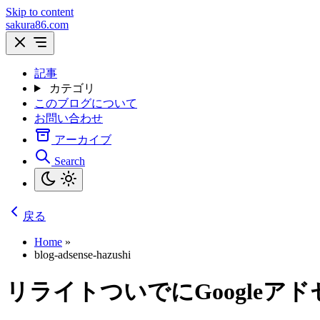
Skip to content
sakura86.com
記事
カテゴリ
このブログについて
お問い合わせ
アーカイブ
Search
戻る
Home
»
blog-adsense-hazushi
リライトついでにGoogleア