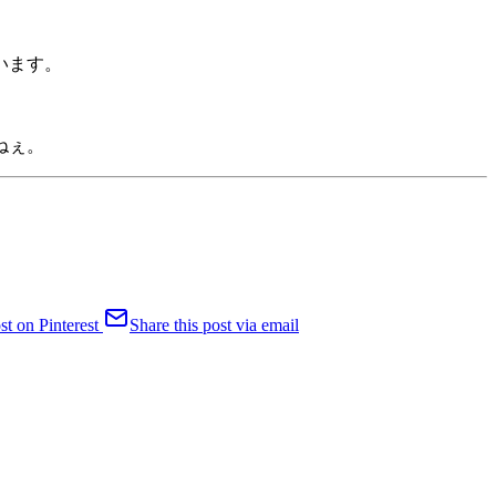
います。
ねぇ。
st on Pinterest
Share this post via email