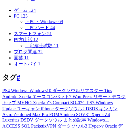
ゲーム
124
PC
123
└ PC・Windows
69
└ PCハード
44
スマートフォン
51
四方山話
12
└ 宅建士試験
11
ブログ関連
32
園芸
11
オートバイ
1
タグ
#
PS4
Windows
Windows10
ダークソウルリマスター
Tips
Android
Xperia
エースコンバット7
WordPress
リモートデスク
トップ
MVNO
Xperia Z3 Compact
SO-02G
PS3
Windows
Update
ユーキャン
iPhone
ダークソウル2
DSDS
キンカン
Astro
Zenfone4 Max Pro
FOMA
mineo
SOV31
Xperia Z4
Luxeritas
DSDV
ダークソウル
まとめ記事
Windows11
ACCESS
SQL
PacketixVPN
ダークソウル3
Hyper-v
Oracle
デ