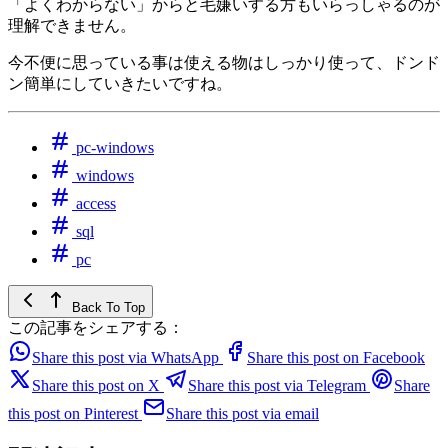
「よくわからない」からと毛嫌いする方もいらっしゃるのが
理解できません。
今不便に思っている事は使える物はしっかり使って、ドンド
ン簡単にしていきたいですね。
pc-windows
windows
access
sql
pc
Back To Top
この記事をシェアする：
Share this post via WhatsApp
Share this post on Facebook
Share this post on X
Share this post via Telegram
Share
this post on Pinterest
Share this post via email