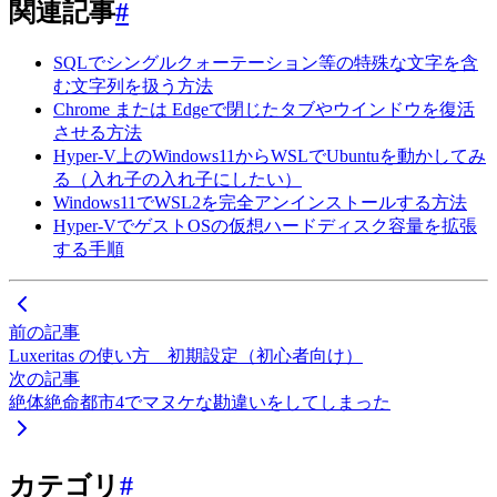
関連記事
#
SQLでシングルクォーテーション等の特殊な文字を含
む文字列を扱う方法
Chrome または Edgeで閉じたタブやウインドウを復活
させる方法
Hyper-V上のWindows11からWSLでUbuntuを動かしてみ
る（入れ子の入れ子にしたい）
Windows11でWSL2を完全アンインストールする方法
Hyper-VでゲストOSの仮想ハードディスク容量を拡張
する手順
前の記事
Luxeritas の使い方 初期設定（初心者向け）
次の記事
絶体絶命都市4でマヌケな勘違いをしてしまった
カテゴリ
#